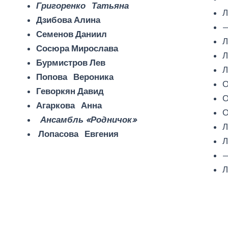
Григоренко Татьяна
Л
Дзибова Алина
Семенов Даниил
Л
Сосюра Мирослава
Л
Бурмистров Лев
Л
Попова Вероника
О
Геворкян Давид
О
Агаркова Анна
О
Ансамбль
«Родничок»
Л
Лопасова Евгения
Л
Л