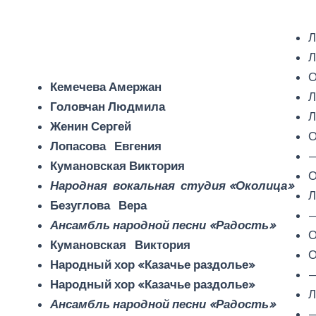
Л
Л
О
Кемечева Амержан
Л
Головчан Людмила
Л
Женин Сергей
О
Лопасова Евгения
Кумановская Виктория
О
Народная вокальная студия «Околица»
Л
Безуглова Вера
Ансамбль народной песни «Радость»
О
Кумановская Виктория
О
Народный хор «Казачье раздолье»
Народный хор «Казачье раздолье»
Л
Ансамбль народной песни «Радость»