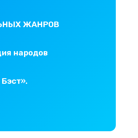
ЬНЫХ ЖАНРОВ
дия народов
 Бэст».