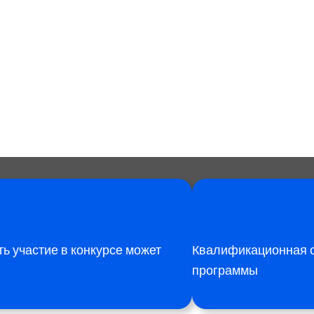
ь участие в конкурсе может
Квалификационная о
программы