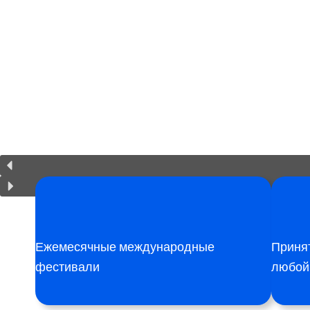
Ежемесячные международные
Принят
фестивали
любой