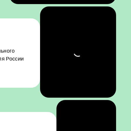
льного
ля России